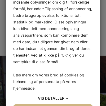
indsamle oplysninger om dig til forskellige
julefrokost og reception.
formål, herunder: Tilpasning af annoncering,
Kort sagt vi laver al form for mad ud af huset til en
bedre brugeroplevelse, funktionalitet,
hver lejlighed.
statistik og marketing. Disse oplysninger
kan blive delt med annoncerings- og
Alle menuer og buffer tilberedes af årstiden friske
analysepartnere, som kan kombinere dem
råvarer
med data, du tidligere har givet dem eller
de har indsamlet gennem din brug af deres
tjenester. Ved at klikke på 'OK' giver du
samtykke til disse formål.
Læs mere om vores brug af cookies og
behandling af persondata på vores
Kom og besøg os
hjemmeside.
og vores hyggelige gårdhave
VIS
DETALJER