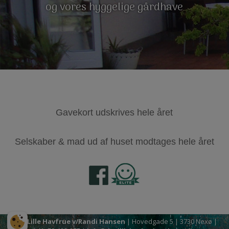
og vores hyggelige gårdhave
Gavekort udskrives hele året
Selskaber & mad ud af huset modtages hele året
Den Lille Havfrue v/Randi Hansen
| Hovedgade 5 | 3730 Nexø |