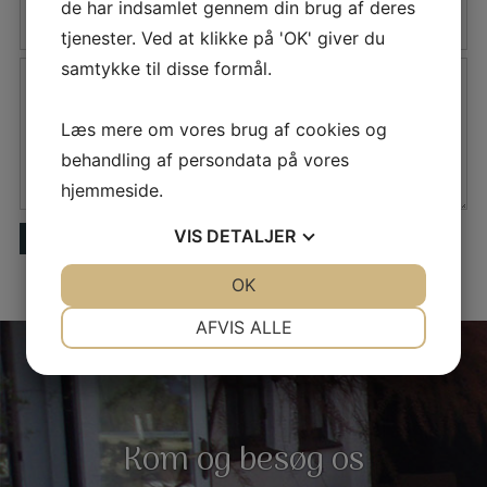
de har indsamlet gennem din brug af deres
tjenester. Ved at klikke på 'OK' giver du
samtykke til disse formål.
Læs mere om vores brug af cookies og
behandling af persondata på vores
hjemmeside.
VIS
DETALJER
SEND
JA
NEJ
OK
JA
NEJ
NØDVENDIGE
PRÆFERENCER
AFVIS ALLE
JA
NEJ
JA
NEJ
MARKETING
STATISTIK
Kom og besøg os