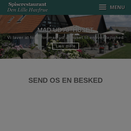
Hop
MENU
til
indholdet
MAD UD AF HUSET
Vi laver al form for mad ud af huset til enhver lejlighed
Læs mere
SEND OS EN BESKED